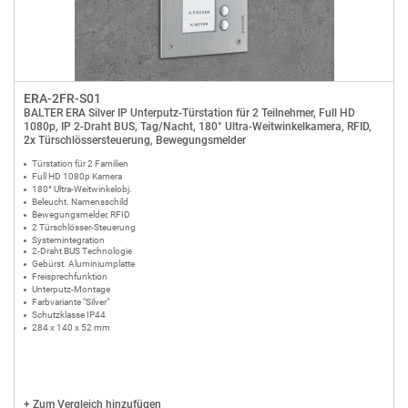
ERA-2FR-S01
BALTER ERA Silver IP Unterputz-Türstation für 2 Teilnehmer, Full HD
1080p, IP 2-Draht BUS, Tag/Nacht, 180° Ultra-Weitwinkelkamera, RFID,
2x Türschlössersteuerung, Bewegungsmelder
Türstation für 2 Familien
Full HD 1080p Kamera
180° Ultra-Weitwinkelobj.
Beleucht. Namensschild
Bewegungsmelder, RFID
2 Türschlösser-Steuerung
Systemintegration
2-Draht BUS Technologie
Gebürst. Aluminiumplatte
Freisprechfunktion
Unterputz-Montage
Farbvariante "Silver"
Schutzklasse IP44
284 x 140 x 52 mm
+
Zum Vergleich hinzufügen