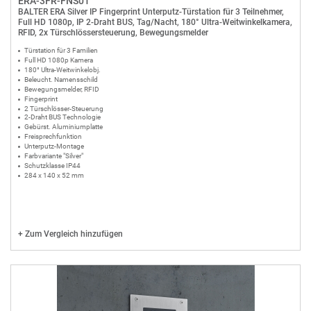
ERA-3FR-FNS01
BALTER ERA Silver IP Fingerprint Unterputz-Türstation für 3 Teilnehmer,
Full HD 1080p, IP 2-Draht BUS, Tag/Nacht, 180° Ultra-Weitwinkelkamera,
RFID, 2x Türschlössersteuerung, Bewegungsmelder
Türstation für 3 Familien
Full HD 1080p Kamera
180° Ultra-Weitwinkelobj.
Beleucht. Namensschild
Bewegungsmelder, RFID
Fingerprint
2 Türschlösser-Steuerung
2-Draht BUS Technologie
Gebürst. Aluminiumplatte
Freisprechfunktion
Unterputz-Montage
Farbvariante "Silver"
Schutzklasse IP44
284 x 140 x 52 mm
+
Zum Vergleich hinzufügen