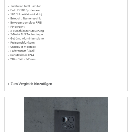
Türstation für 3 Familien
Full HD 1080p Kamera
180° Ultra-Weitwinkelobj.
Beleucht. Namensschild
Bewegungsmelder, RFID
Fingerprint
2 Türschlösser-Steuerung
2-Draht BUS Technologie
Gebürst. Aluminiumplatte
Freisprechfunktion
Unterputz-Montage
Farbvariante "Black"
Schutzklasse IP44
284 x 140 x 52 mm
+
Zum Vergleich hinzufügen