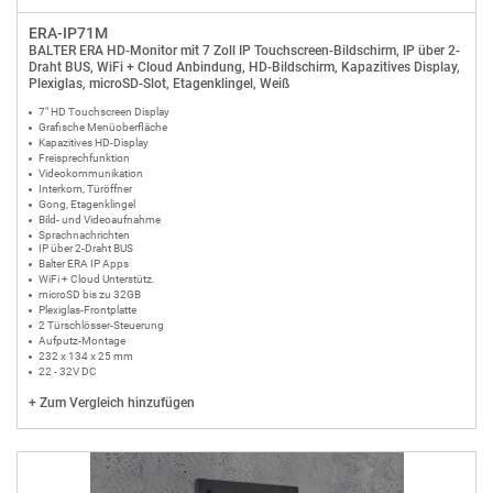
ERA-IP71M
BALTER ERA HD-Monitor mit 7 Zoll IP Touchscreen-Bildschirm, IP über 2-
Draht BUS, WiFi + Cloud Anbindung, HD-Bildschirm, Kapazitives Display,
Plexiglas, microSD-Slot, Etagenklingel, Weiß
7" HD Touchscreen Display
Grafische Menüoberfläche
Kapazitives HD-Display
Freisprechfunktion
Videokommunikation
Interkom, Türöffner
Gong, Etagenklingel
Bild- und Videoaufnahme
Sprachnachrichten
IP über 2-Draht BUS
Balter ERA IP Apps
WiFi + Cloud Unterstütz.
microSD bis zu 32GB
Plexiglas-Frontplatte
2 Türschlösser-Steuerung
Aufputz-Montage
232 x 134 x 25 mm
22 - 32V DC
+
Zum Vergleich hinzufügen