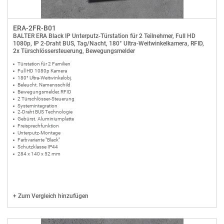
ERA-2FR-B01
BALTER ERA Black IP Unterputz-Türstation für 2 Teilnehmer, Full HD
1080p, IP 2-Draht BUS, Tag/Nacht, 180° Ultra-Weitwinkelkamera, RFID,
2x Türschlössersteuerung, Bewegungsmelder
Türstation für 2 Familien
Full HD 1080p Kamera
180° Ultra-Weitwinkelobj.
Beleucht. Namensschild
Bewegungsmelder, RFID
2 Türschlösser-Steuerung
Systemintegration
2-Draht BUS Technologie
Gebürst. Aluminiumplatte
Freisprechfunktion
Unterputz-Montage
Farbvariante "Black"
Schutzklasse IP44
284 x 140 x 52 mm
+
Zum Vergleich hinzufügen