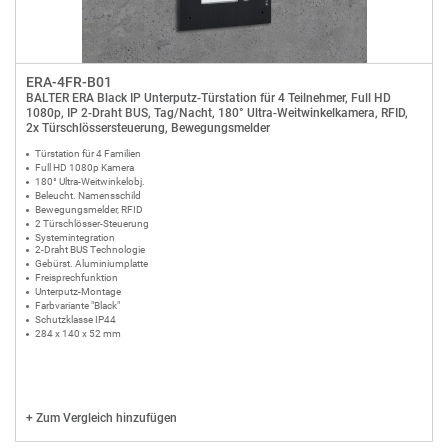
ERA-4FR-B01
BALTER ERA Black IP Unterputz-Türstation für 4 Teilnehmer, Full HD
1080p, IP 2-Draht BUS, Tag/Nacht, 180° Ultra-Weitwinkelkamera, RFID,
2x Türschlössersteuerung, Bewegungsmelder
Türstation für 4 Familien
Full HD 1080p Kamera
180° Ultra-Weitwinkelobj.
Beleucht. Namensschild
Bewegungsmelder, RFID
2 Türschlösser-Steuerung
Systemintegration
2-Draht BUS Technologie
Gebürst. Aluminiumplatte
Freisprechfunktion
Unterputz-Montage
Farbvariante "Black"
Schutzklasse IP44
284 x 140 x 52 mm
+
Zum Vergleich hinzufügen