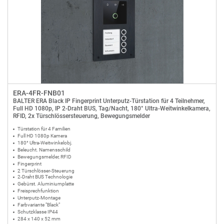
ERA-4FR-FNB01
BALTER ERA Black IP Fingerprint Unterputz-Türstation für 4 Teilnehmer,
Full HD 1080p, IP 2-Draht BUS, Tag/Nacht, 180° Ultra-Weitwinkelkamera,
RFID, 2x Türschlössersteuerung, Bewegungsmelder
Türstation für 4 Familien
Full HD 1080p Kamera
180° Ultra-Weitwinkelobj.
Beleucht. Namensschild
Bewegungsmelder, RFID
Fingerprint
2 Türschlösser-Steuerung
2-Draht BUS Technologie
Gebürst. Aluminiumplatte
Freisprechfunktion
Unterputz-Montage
Farbvariante "Black"
Schutzklasse IP44
284 x 140 x 52 mm