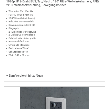
1080p, IP 2-Draht BUS, Tag/Nacht, 180° Ultra-Weitwinkelkamera, RFID,
2x Türschlössersteuerung, Bewegungsmelder
Türstation für 1 Familie
Full HD 1080p Kamera
180° Ultra-Weitwinkelobj.
Beleucht. Namensschild
Bewegungsmelder, RFID
Fingerprint
2 Türschlösser-Steuerung
2-Draht BUS Technologie
Gebürst. Aluminiumplatte
Freisprechfunktion
Unterputz-Montage
Farbvariante "Silver"
Schutzklasse IP44
284 x 140 x 52 mm
+
Zum Vergleich hinzufügen