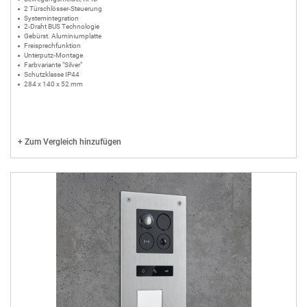
2 Türschlösser-Steuerung
Systemintegration
2-Draht BUS Technologie
Gebürst. Aluminiumplatte
Freisprechfunktion
Unterputz-Montage
Farbvariante "Silver"
Schutzklasse IP44
284 x 140 x 52 mm
+
Zum Vergleich hinzufügen