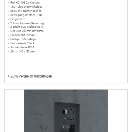
Full HD 1080p Kamera
180° Ultra-Weitwinkelobj.
Beleucht. Namensschild
Bewegungsmelder, RFID
Fingerprint
2 Türschlösser-Steuerung
2-Draht BUS Technologie
Gebürst. Aluminiumplatte
Freisprechfunktion
Unterputz-Montage
Farbvariante "Black"
Schutzklasse IP44
284 x 140 x 52 mm
+
Zum Vergleich hinzufügen