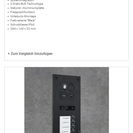
Systemintegration
2-Draht BUS Technologie
Gebürst. Aluminiumplatte
Freisprechfunktion
Unterputz-Montage
Farbvariante "Black"
Schutzklasse IP44
284 x 140 x 52 mm
+
Zum Vergleich hinzufügen