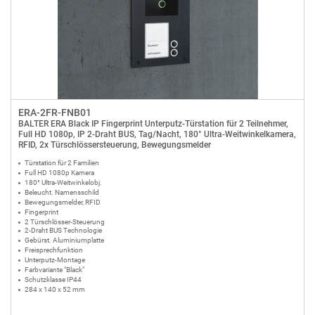
ERA-2FR-FNB01
BALTER ERA Black IP Fingerprint Unterputz-Türstation für 2 Teilnehmer,
Full HD 1080p, IP 2-Draht BUS, Tag/Nacht, 180° Ultra-Weitwinkelkamera,
RFID, 2x Türschlössersteuerung, Bewegungsmelder
Türstation für 2 Familien
Full HD 1080p Kamera
180° Ultra-Weitwinkelobj.
Beleucht. Namensschild
Bewegungsmelder, RFID
Fingerprint
2 Türschlösser-Steuerung
2-Draht BUS Technologie
Gebürst. Aluminiumplatte
Freisprechfunktion
Unterputz-Montage
Farbvariante "Black"
Schutzklasse IP44
284 x 140 x 52 mm