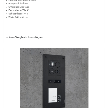
Gebürst. Aluminiumplatte
Freisprechfunktion
Unterputz-Montage
Farbvariante "Black"
Schutzklasse IP44
284 x 140 x 52 mm
+
Zum Vergleich hinzufügen