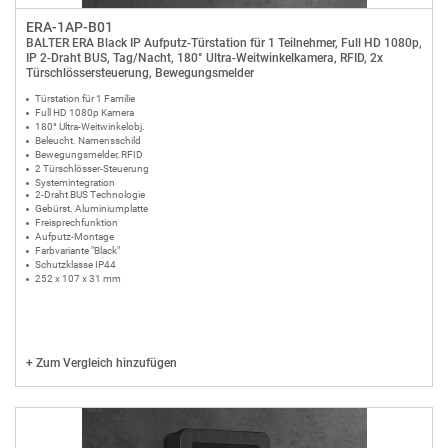
ERA-1AP-B01
BALTER ERA Black IP Aufputz-Türstation für 1 Teilnehmer, Full HD 1080p,
IP 2-Draht BUS, Tag/Nacht, 180° Ultra-Weitwinkelkamera, RFID, 2x
Türschlössersteuerung, Bewegungsmelder
Türstation für 1 Familie
Full HD 1080p Kamera
180° Ultra-Weitwinkelobj.
Beleucht. Namensschild
Bewegungsmelder, RFID
2 Türschlösser-Steuerung
Systemintegration
2-Draht BUS Technologie
Gebürst. Aluminiumplatte
Freisprechfunktion
Aufputz-Montage
Farbvariante "Black"
Schutzklasse IP44
252 x 107 x 31 mm
+
Zum Vergleich hinzufügen