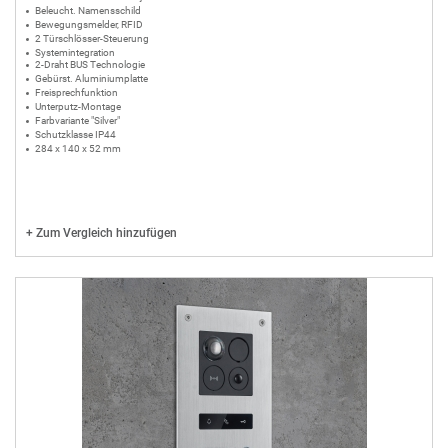
Beleucht. Namensschild
Bewegungsmelder, RFID
2 Türschlösser-Steuerung
Systemintegration
2-Draht BUS Technologie
Gebürst. Aluminiumplatte
Freisprechfunktion
Unterputz-Montage
Farbvariante "Silver"
Schutzklasse IP44
284 x 140 x 52 mm
+
Zum Vergleich hinzufügen