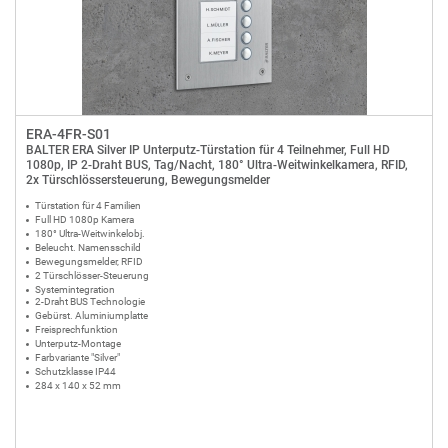
ERA-4FR-S01
BALTER ERA Silver IP Unterputz-Türstation für 4 Teilnehmer, Full HD
1080p, IP 2-Draht BUS, Tag/Nacht, 180° Ultra-Weitwinkelkamera, RFID,
2x Türschlössersteuerung, Bewegungsmelder
Türstation für 4 Familien
Full HD 1080p Kamera
180° Ultra-Weitwinkelobj.
Beleucht. Namensschild
Bewegungsmelder, RFID
2 Türschlösser-Steuerung
Systemintegration
2-Draht BUS Technologie
Gebürst. Aluminiumplatte
Freisprechfunktion
Unterputz-Montage
Farbvariante "Silver"
Schutzklasse IP44
284 x 140 x 52 mm