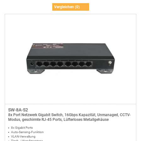
Vergleichen (
0
)
SW-8A-S2
8x Port Netzwerk Gigabit Switch, 16Gbps Kapazität, Unmanaged, CCTV-
Modus, geschirmte RJ-45 Ports, Lüfterloses Metallgehäuse
8x Gigabit Ports
Auto-Sensing-Funktion
VLAN-Verwaltung
Tisch- / Wandmontage