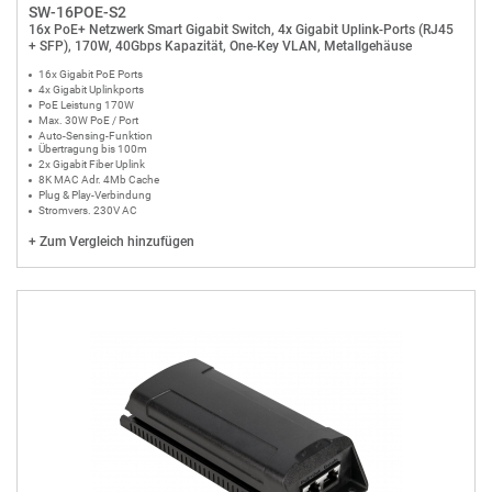
SW-16POE-S2
16x PoE+ Netzwerk Smart Gigabit Switch, 4x Gigabit Uplink-Ports (RJ45
+ SFP), 170W, 40Gbps Kapazität, One-Key VLAN, Metallgehäuse
16x Gigabit PoE Ports
4x Gigabit Uplinkports
PoE Leistung 170W
Max. 30W PoE / Port
Auto-Sensing-Funktion
Übertragung bis 100m
2x Gigabit Fiber Uplink
8K MAC Adr. 4Mb Cache
Plug & Play-Verbindung
Stromvers. 230V AC
+
Zum Vergleich hinzufügen