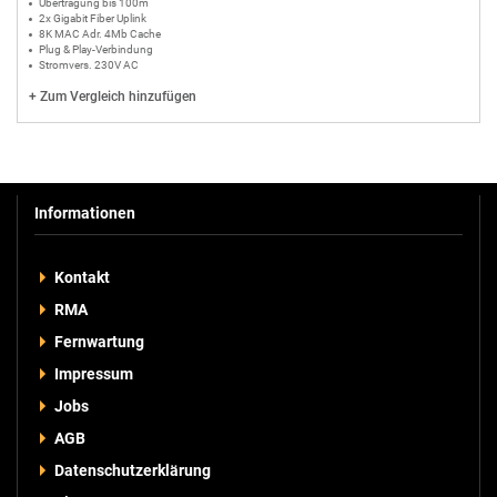
Übertragung bis 100m
2x Gigabit Fiber Uplink
8K MAC Adr. 4Mb Cache
Plug & Play-Verbindung
Stromvers. 230V AC
+
Zum Vergleich hinzufügen
Informationen
Kontakt
RMA
Fernwartung
Impressum
Jobs
AGB
Datenschutzerklärung