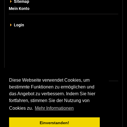
Sitemap
Mein Konto
Login
Kontakt
Diese Webseite verwendet Cookies, um
bestimmte Funktionen zu ermöglichen und
+49 211 - 229 75 921
das Angebot zu verbessern. Indem Sie hier
+49 211 - 229 75 924
fortfahren, stimmen Sie der Nutzung von
Cookies zu.
Mehr Informationen
+49 211 - 229 75 927
orders@balter.de
Einverstanden!
support@balter.de