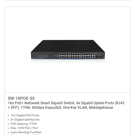
SW-16POE-S3
16x PoE+ Netzwerk Smart Gigabit Switch, 4x Gigabit Uplink-Ports (RJ45
+ SFP), 170W, 40Gbps Kapazität, One-Key VLAN, Metallgehäuse
16x Gigabit PoE Ports
4x Gigabit Uplinkports
PoE Leistung 170W
Max. 30W PoE / Port
Auto-Sensing-Funktion