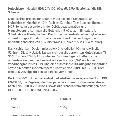
BESCHREIBUNG
DATEIGRÖßE
DOWNLOAD STARTEN
Hutschienen-Netzteil HDR 24V DC, 60Watt, 2.5A Netzteil auf die DIN-
Hutschienen-Netzteil HDR 24V DC, 60Watt, 2.5A Netzteil auf die DIN-
Schiene - HDR-60-24
Schiene
Noch kleiner und leistungsfähiger als die erste Generation an
Montageanleitung
Hutschienen-Netzteilen (DIN-Rail) im Kunststoffgehäuse ist die neue
HDR-Serie. Insbesondere in der Gebäudeautomation und
Haussteuerung kommen die Netzteile mit 60W zum Einsatz, die
Schutzklasse II entsprechen. Das Hutschienen-Netzteil verfügt über ein
stufenförmiges Kunststoffgehäuse und besitzt einen Eingangs-
Spannungsbereich von 85V bis 264V AC (auch 277V AC verfügbar).
Dank schlankem Design misst die Höhe lediglich 90mm, die Breite
52.5mm. Diese Netzteile lassen sich auf die genormten Hutschienen TS-
35/7,5 sowie TS-35/15 montieren. Zu ihren Eigenschaften zählen
außerdem ein geringer Leerlaufverbrauch von <0,3W, ein hoher
Wirkungsgrad bis zu 91% und eine einstellbare DC-Ausgangsspannung
sowie ein breiter Arbeitstemperaturbereich von -30°C bis +70°C. Auch
eine LED-Anzeige für den Betrieb ist vorhanden.
Die HDR-60-24 Hutschienen-Netzteil erfüllen die europäische Norm DIN
EN43880, die Regelung der Europäischen Union für Oberwellenstrom
nach EN61000-3-2 Klasse A sowie alle Sicherheitsbestimmungen nach
UL60950-1, UL508 und EN61558-2-16.
Typ:
getaktet
Gewicht:
190g