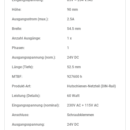
Eingangsspannung:
85V ~ 264 V/AC
Höhe:
90 mm
Ausgangsstrom (max.):
2.5A
Breite:
54.5 mm
Anzahl Ausgänge:
1 x
Phasen:
1
Ausgangsspannung (nom.):
24V DC
Länge (Tiefe):
52.5 mm
MTBF:
927600 h
Produkt-Art:
Hutschienen-Netzteil (DIN-Rail)
Leistung (Details):
60 Watt
Eingangsspannung (nominal):
230V AC + 115V AC
Anschluss:
Schraubklemmen
Ausgangsspannung:
24V DC