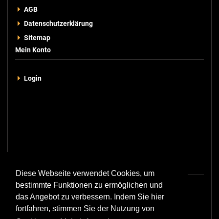
AGB
Datenschutzerklärung
Sitemap
Mein Konto
Login
Kontakt
Diese Webseite verwendet Cookies, um
bestimmte Funktionen zu ermöglichen und
+49 211 - 229 75 921
das Angebot zu verbessern. Indem Sie hier
+49 211 - 229 75 924
fortfahren, stimmen Sie der Nutzung von