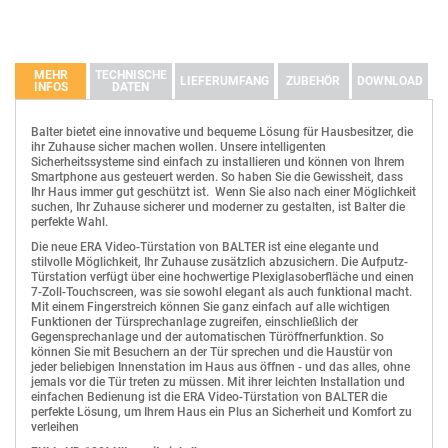
MEHR
TECHNISCHE
LIEFERUMFANG
ZUBEHÖR
DOWNLOAD
INFOS
DATEN
BESCHREIBUNG
DATEIGRÖßE
DOWNLOAD STARTEN
BALTER ERA Silver IP Unterputz-Türstation für 1 Teilnehmer, Full HD
Balter bietet eine innovative und bequeme Lösung für Hausbesitzer, die
1080p, IP 2-Draht BUS, Tag/Nacht, 180° Ultra-Weitwinkelkamera, RFID,
ihr Zuhause sicher machen wollen. Unsere intelligenten
Klingeltasten
1
2x Türschlössersteuerung, Bewegungsmelder
ERA Benutzerhandbuch v1.4
14.12M
Download
Sicherheitssysteme sind einfach zu installieren und können von Ihrem
Blickwinkel
180 Grad Ultra-Weitwinkelobjektiv
Smartphone aus gesteuert werden. So haben Sie die Gewissheit, dass
Unterputzkasten
Ihr Haus immer gut geschützt ist. Wenn Sie also nach einer Möglichkeit
Montage
Unterputzmontage
suchen, Ihr Zuhause sicherer und moderner zu gestalten, ist Balter die
perfekte Wahl.
Technologie
2-Draht BUS, keine Polarität
Schrauben, Dübel, Stecker und Inbusschlüssel
Die neue ERA Video-Türstation von BALTER ist eine elegante und
Kameramodul
180° Weitwinkel, Hochauflösende Full HD 
stilvolle Möglichkeit, Ihr Zuhause zusätzlich abzusichern. Die Aufputz-
Bedienungsanleitung
Tag/Nacht Umschaltung
Automatisch/Immer an/Aus
Türstation verfügt über eine hochwertige Plexiglasoberfläche und einen
7-Zoll-Touchscreen, was sie sowohl elegant als auch funktional macht.
Funktionen
Fingerprint, Bewegungsmelder
Mit einem Fingerstreich können Sie ganz einfach auf alle wichtigen
Funktionen der Türsprechanlage zugreifen, einschließlich der
RFID-Funktion
RFID
Gegensprechanlage und der automatischen Türöffnerfunktion. So
Beleuchtetes Namensschild
Ja
können Sie mit Besuchern an der Tür sprechen und die Haustür von
jeder beliebigen Innenstation im Haus aus öffnen - und das alles, ohne
Freisprechfunktion
Ja
jemals vor die Tür treten zu müssen. Mit ihrer leichten Installation und
einfachen Bedienung ist die ERA Video-Türstation von BALTER die
Mikrofon und Lautsprecher
Integriert
perfekte Lösung, um Ihrem Haus ein Plus an Sicherheit und Komfort zu
HDR-60-24
Farbe
Silver
verleihen
Hutschienen-Netzteil HDR 24V DC, 60 Watt, 2.5A Netzteil auf die DIN-