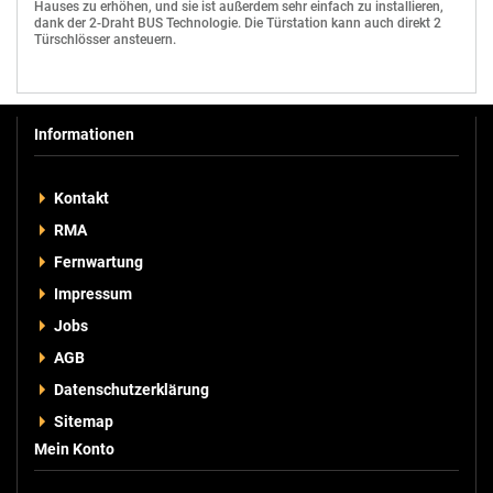
Hauses zu erhöhen, und sie ist außerdem sehr einfach zu installieren,
dank der 2-Draht BUS Technologie. Die Türstation kann auch direkt 2
Türschlösser ansteuern.
Informationen
Kontakt
HDR-100-24
RMA
Hutschienen-Netzteil HDR 24V DC, 100 Watt, 3.83A Netzteil auf die DIN-
Schiene
Fernwartung
Eingang 85V ~ 264V AC
Impressum
Ausgabe 24V DC
Leistung 100 Watt
Jobs
Universaleingang
Niedrige Leerlaufleistung
Ultraflaches Design
AGB
Isolationsklasse II
DIN-Schiene montierbar
Datenschutzerklärung
Schutz vor Überladung
Schutz vor Kurzschluss
Sitemap
LED-Anzeige
Geschlossene Bauform
Mein Konto
Kunststoffgehäuse
Für Innenraumbetrieb