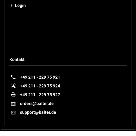
Login
+
Zum Vergleich hinzufügen
Kontakt
+49 211 - 229 75 921
+49 211 - 229 75 924
+49 211 - 229 75 927
orders@balter.de
support@balter.de
ERA-IP71M
BALTER ERA HD-Monitor mit 7 Zoll IP Touchscreen-Bildschirm, IP über 2-