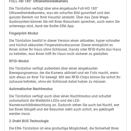
Material
Aluminium
FULL-HD 180° Ultraweitwinkelkamera
Schiene
Schutzklasse
IP44
Die Türstation verfügt über eine eingebaute Full-HD 180°
Eingang 85V ~ 264V AC
Ultraweitwinkelkamera, was ein scharfes Bild garantiert und den
Ausgabe 24V DC
Betriebstemperatur
-30°C bis +55°C
ganzen Bereich vor Ihrer Haustür abdeckt. Über das Zwei-Wege-
Leistung 60 Watt
Audiosystem können Sie mit Ihren Besuchern sprechen, auch wenn Sie
Universaleingang
Abmessungen Unterputzkasten
273 x 127 x 52 mm
Niedrige Leerlaufleistung
unterwegs sind, dank der Balter-ERA App.
Abmessungen Frontpanel
284 x 140 x 52 mm
Ultraflaches Design
Fingerprint-Modul
Isolationsklasse II
DIN-Schiene montierbar
Die Türstation besitzt in dieser Version einen aktuellen, hyper-schneller
Schutz vor Überladung
und höchst akkuraten Fingerabdruckscanner. Dieser ermöglicht es
Schutz vor Kurzschluss
Ihnen sicher Ihr Haus ohne Schlüssel, Handy oder RFID-Karte das Haus
LED-Anzeige
zu betreten, was Ihnen hilft Ihr Haus noch sicherer zu gestalten.
Geschlossene Bauform
Kunststoffgehäuse
RFID-Modul
Für Innenraumbetrieb
Die Türstation verfügt außerdem über einen eingebauten
Bewegungssensor, der die Kamera aktiviert und ein Foto macht, wenn
sich etwas an Ihrer Tür bewegt. Mit den RFID-Chips könne Sie sofort Ihr
zuhause betreten, ohne ein Schlüssel dabei haben zu müssen.
+
Zum Vergleich hinzufügen
Automatischer Nachtmodus
Die Türstation verfügt auch über einen Nachtmodus und schaltet
automatisch die Weißlicht-LEDs und die LED-
Namensschildbeleuchtung an. Dadurch sehen Sie auch bei Nacht, wer
bei Ihnen klingelt und der Besucher sieht auch sofort, wo geklingelt
werden muss.
2-Draht BUS Technologie
Die ERA-Türstation ist eine großartige Möglichkeit, die Sicherheit Ihres