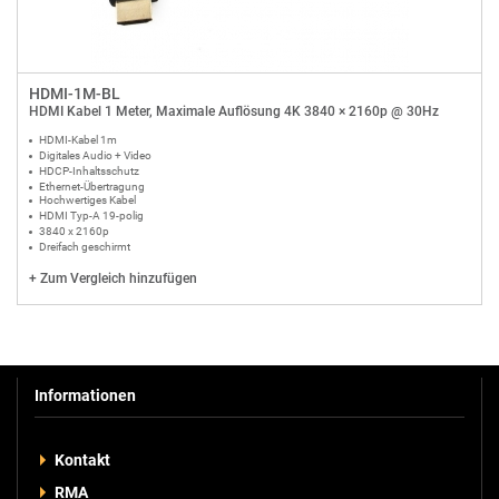
HDMI-1M-BL
HDMI Kabel 1 Meter, Maximale Auflösung 4K 3840 × 2160p @ 30Hz
HDMI-Kabel 1m
Digitales Audio + Video
HDCP-Inhaltsschutz
Ethernet-Übertragung
Hochwertiges Kabel
HDMI Typ-A 19-polig
3840 x 2160p
Dreifach geschirmt
+
Zum Vergleich hinzufügen
Informationen
Kontakt
RMA