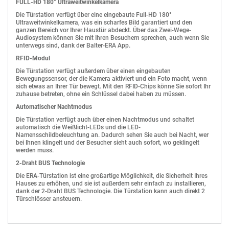
Material
Aluminium
FULL-HD 180° Ultraweitwinkelkamera
Schiene
Schutzklasse
IP44
Die Türstation verfügt über eine eingebaute Full-HD 180°
Eingang 85V ~ 264V AC
Ultraweitwinkelkamera, was ein scharfes Bild garantiert und den
Ausgabe 24V DC
Betriebstemperatur
-30°C bis +55°C
ganzen Bereich vor Ihrer Haustür abdeckt. Über das Zwei-Wege-
Leistung 60 Watt
Audiosystem können Sie mit Ihren Besuchern sprechen, auch wenn Sie
Universaleingang
Abmessungen Unterputzkasten
273 x 127 x 52 mm
Niedrige Leerlaufleistung
unterwegs sind, dank der Balter-ERA App.
Abmessungen Frontpanel
284 x 140 x 52 mm
Ultraflaches Design
RFID-Modul
Isolationsklasse II
DIN-Schiene montierbar
Die Türstation verfügt außerdem über einen eingebauten
Schutz vor Überladung
Bewegungssensor, der die Kamera aktiviert und ein Foto macht, wenn
Schutz vor Kurzschluss
sich etwas an Ihrer Tür bewegt. Mit den RFID-Chips könne Sie sofort Ihr
LED-Anzeige
zuhause betreten, ohne ein Schlüssel dabei haben zu müssen.
Geschlossene Bauform
Kunststoffgehäuse
Automatischer Nachtmodus
Für Innenraumbetrieb
Die Türstation verfügt auch über einen Nachtmodus und schaltet
automatisch die Weißlicht-LEDs und die LED-
Namensschildbeleuchtung an. Dadurch sehen Sie auch bei Nacht, wer
bei Ihnen klingelt und der Besucher sieht auch sofort, wo geklingelt
werden muss.
+
Zum Vergleich hinzufügen
2-Draht BUS Technologie
Die ERA-Türstation ist eine großartige Möglichkeit, die Sicherheit Ihres
Hauses zu erhöhen, und sie ist außerdem sehr einfach zu installieren,
dank der 2-Draht BUS Technologie. Die Türstation kann auch direkt 2
Türschlösser ansteuern.