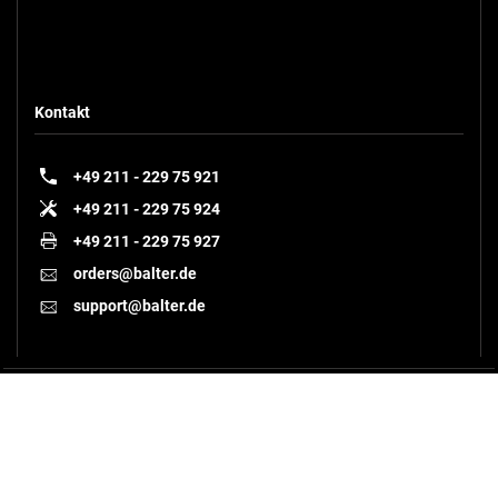
+
Zum Vergleich hinzufügen
Kontakt
+49 211 - 229 75 921
+49 211 - 229 75 924
+49 211 - 229 75 927
orders@balter.de
support@balter.de
ERA-IP71M
BALTER ERA HD-Monitor mit 7 Zoll IP Touchscreen-Bildschirm, IP über 2-