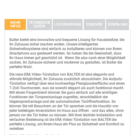
MEHR
TECHNISCHE
LIEFERUMFANG
ZUBEHÖR
DOWNLOAD
INFOS
DATEN
BESCHREIBUNG
DATEIGRÖßE
DOWNLOAD STA
BALTER ERA Black IP Unterputz-Türstation für 3 Teilnehmer, Full HD
Balter bietet eine innovative und bequeme Lösung für Hausbesitzer, die
1080p, IP 2-Draht BUS, Tag/Nacht, 180° Ultra-Weitwinkelkamera, RFID,
ihr Zuhause sicher machen wollen. Unsere intelligenten
Klingeltasten
3
2x Türschlössersteuerung, Bewegungsmelder - ERA-3FR-B01
ERA Benutzerhandbuch v1.4
14.12M
Download
Sicherheitssysteme sind einfach zu installieren und können von Ihrem
Blickwinkel
180 Grad Ultra-Weitwinkelobjektiv
Smartphone aus gesteuert werden. So haben Sie die Gewissheit, dass
Unterputzdose
Balter ERA Produktpräsentation 1.1
1.88M
Download
Ihr Haus immer gut geschützt ist. Wenn Sie also nach einer Möglichkeit
Montage
Unterputzmontage
suchen, Ihr Zuhause sicherer und moderner zu gestalten, ist Balter die
perfekte Wahl.
Technologie
2-Draht BUS, keine Polarität
RFID-Schlüssel
Die neue ERA Video-Türstation von BALTER ist eine elegante und
Kameramodul
180° Weitwinkel, Hochauflösende Full HD 
stilvolle Möglichkeit, Ihr Zuhause zusätzlich abzusichern. Die Aufputz-
Benutzerhandbuch
Tag/Nacht Umschaltung
Automatisch/Immer an/Aus
Türstation verfügt über eine hochwertige Plexiglasoberfläche und einen
7-Zoll-Touchscreen, was sie sowohl elegant als auch funktional macht.
Funktionen
Bewegungsmelder
Mit einem Fingerstreich können Sie ganz einfach auf alle wichtigen
Funktionen der Türsprechanlage zugreifen, einschließlich der
RFID-Funktion
RFID
Gegensprechanlage und der automatischen Türöffnerfunktion. So
Beleuchtetes Namensschild
Ja
können Sie mit Besuchern an der Tür sprechen und die Haustür von
jeder beliebigen Innenstation im Haus aus öffnen - und das alles, ohne
Freisprechfunktion
Ja
jemals vor die Tür treten zu müssen. Mit ihrer leichten Installation und
einfachen Bedienung ist die ERA Video-Türstation von BALTER die
Mikrofon und Lautsprecher
Integriert
perfekte Lösung, um Ihrem Haus ein Plus an Sicherheit und Komfort zu
HDR-60-24
Farbe
Black
verleihen
Hutschienen-Netzteil HDR 24V DC, 60 Watt, 2.5A Netzteil auf die DIN-