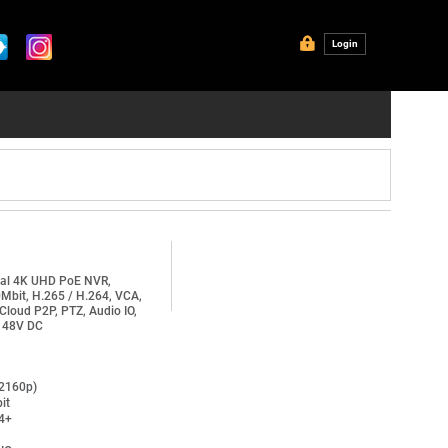
Login
al 4K UHD PoE NVR,
Mbit, H.265 / H.264, VCA,
loud P2P, PTZ, Audio IO,
, 48V DC
2160p)
it
4+