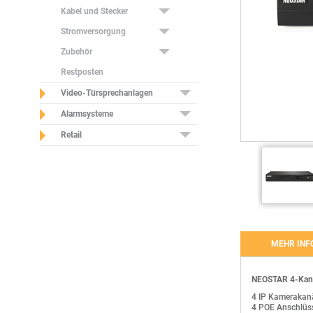
Kabel und Stecker
Stromversorgung
Zubehör
Restposten
Video-Türsprechanlagen
Alarmsysteme
Retail
MEHR INF
BESCHREIBUN
NEOSTAR 4-Kana
NEOSTAR 4-Kanal
IP Kanäle gesamt
Neostar IP Came
4 IP Kamerakan
Netzteil 48V DC
4 POE Anschlüss
IP Kanäle mit Po