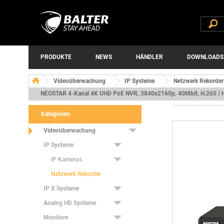
PRODUKTE
NEWS
HÄNDLER
DOWNLOADS
Videoüberwachung
IP Systeme
Netzwerk Rekorder
NEOSTAR 4-Kanal 4K UHD PoE NVR, 3840x2160p, 40Mbit, H.265 / H.
Kategorien
Videoüberwachung
IP Systeme
IP Kameras
Netzwerk Rekorder
IP X Systeme
Analog HD Systeme
Monitore