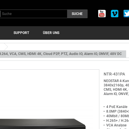
SUCHE
SUPPORT
ÜBER UNS
264, VCA, CMS, HDMI 4K, Cloud P2P, PTZ, Audio IO, Alarm IO, ONVIF, 48V DC
NTR-431PA
NEOSTAR 4-Kan
3840x2160p, 40
CMS, HDMI 4K, C
Alarm IO, ONVIF
4 PoE Kanäle
8.0MP (3840×
40Mbit / 80Mb
H.265+ / H.26
VCA Analyse