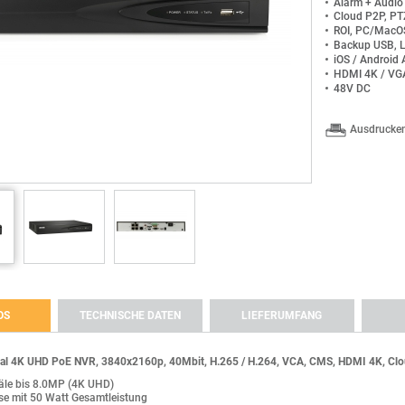
Alarm + Audio
Cloud P2P, PT
ROI, PC/Mac
Backup USB, 
iOS / Android
HDMI 4K / VG
48V DC
Ausdrucke
OS
TECHNISCHE DATEN
LIEFERUMFANG
G
l 4K UHD PoE NVR, 3840x2160p, 40Mbit, H.265 / H.264, VCA, CMS, HDMI 4K, Clou
 4K UHD PoE NVR, 3840x2160p, 40Mbit, H.265 / H.264, VCA, CMS, HDMI 4K, Cloud
4
ra and NVR / DVR Finder v3.0.4.3
äle bis 8.0MP (4K UHD)
e mit 50 Watt Gesamtleistung
E
4