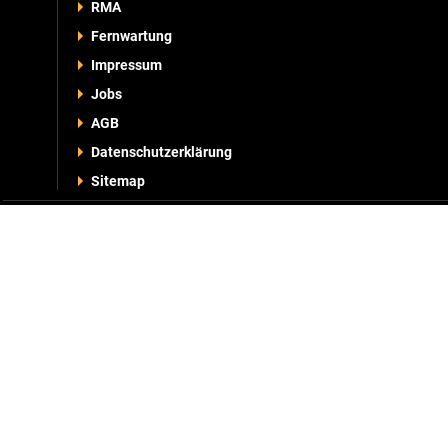
RMA
Wiedergabeauflö
Fernwartung
Bandbreite
Bandbreitensteu
Impressum
Netzwerk-Stream
Jobs
Netzwerkstream
AGB
Netzwerkprotokol
Datenschutzerklärung
Fernbenutzer
Sitemap
Überwachung übe
Maximale Festpla
Netzwerk-Festpla
USB Ports
Back-up Dateifor
Kennwortschutz
E-Mail Nachricht
Push-Nachrichte
Alarmfunktionen
Maskierung