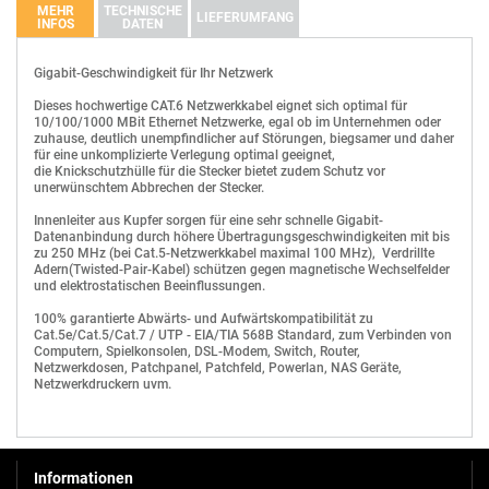
MEHR
TECHNISCHE
LIEFERUMFANG
INFOS
DATEN
BESCHREIBUNG
DATEIGRÖßE
DOWNLOAD STARTEN
10 Meter CAT.6 Ethernet Gigabit Netzwerkkabel RJ-45,
Gigabit-Geschwindigkeit für Ihr Netzwerk
10/100/1000Mbit/s, S/FTP, PiMF, weiß - CAT6-10M
Kabellänge
10 Meter
Dieses hochwertige CAT.6 Netzwerkkabel eignet sich optimal für
Typ
Patchkabel
10/100/1000 MBit Ethernet Netzwerke, egal ob im Unternehmen oder
zuhause, deutlich unempfindlicher auf Störungen, biegsamer und daher
Farbe
Weiß
für eine unkomplizierte Verlegung optimal geeignet,
die Knickschutzhülle für die Stecker bietet zudem Schutz vor
Steckertyp
RJ-45
unerwünschtem Abbrechen der Stecker.
Schirmungstyp
S/FTP
Innenleiter aus Kupfer sorgen für eine sehr schnelle Gigabit-
Anzahl Adern
8
Datenanbindung durch höhere Übertragungsgeschwindigkeiten mit bis
zu 250 MHz (bei Cat.5-Netzwerkkabel maximal 100 MHz), Verdrillte
Kabeltyp
4 x 2 x AWG27/7 CU
Adern(Twisted-Pair-Kabel) schützen gegen magnetische Wechselfelder
Technologie
Adernpaare in Metallfolie (PiMF)
und elektrostatischen Beeinflussungen.
Biegeradius
31mm
100% garantierte Abwärts- und Aufwärtskompatibilität zu
Cat.5e/Cat.5/Cat.7 / UTP - EIA/TIA 568B Standard, zum Verbinden von
Kabeldurchmesser
6.2mm
Computern, Spielkonsolen, DSL-Modem, Switch, Router,
Impedanz
100Ohm
Netzwerkdosen, Patchpanel, Patchfeld, Powerlan, NAS Geräte,
Netzwerkdruckern uvm.
Temperaturbereich
-5°C bis +70°C
Spezifikation
Belegung nach EIA/TIA 568B
Halogenfrei
Ja
Informationen