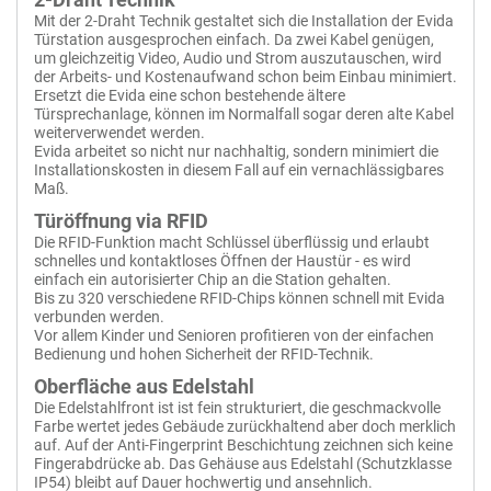
Mit der 2-Draht Technik gestaltet sich die Installation der Evida
Türstation ausgesprochen einfach. Da zwei Kabel genügen,
um gleichzeitig Video, Audio und Strom auszutauschen, wird
der Arbeits- und Kostenaufwand schon beim Einbau minimiert.
Ersetzt die Evida eine schon bestehende ältere
Türsprechanlage, können im Normalfall sogar deren alte Kabel
weiterverwendet werden.
Evida arbeitet so nicht nur nachhaltig, sondern minimiert die
Installationskosten in diesem Fall auf ein vernachlässigbares
Maß.
Türöffnung via RFID
Die RFID-Funktion macht Schlüssel überflüssig und erlaubt
schnelles und kontaktloses Öffnen der Haustür - es wird
einfach ein autorisierter Chip an die Station gehalten.
Bis zu 320 verschiedene RFID-Chips können schnell mit Evida
J7GR-1B-SET-BUS
verbunden werden.
Balter 2-Draht Set, Graphit Edelstahl-Türstation für 1 Teilnehmer, 7"
Vor allem Kinder und Senioren profitieren von der einfachen
Videostation, Touchscreen, BUS-C6002H Hauptstromverteiler
Bedienung und hohen Sicherheit der RFID-Technik.
Türstation und Monitor
Oberfläche aus Edelstahl
Inkl. Stromversorgung
Die Edelstahlfront ist ist fein strukturiert, die geschmackvolle
2-Draht BUS Technologie
7" Touchscreen
Farbe wertet jedes Gebäude zurückhaltend aber doch merklich
Für Einfamilienhäuser
auf. Auf der Anti-Fingerprint Beschichtung zeichnen sich keine
170° Weitwinkel-Kamera
Fingerabdrücke ab. Das Gehäuse aus Edelstahl (Schutzklasse
Türöffner, Interkom
IP54) bleibt auf Dauer hochwertig und ansehnlich.
RFID Zugangskontrolle