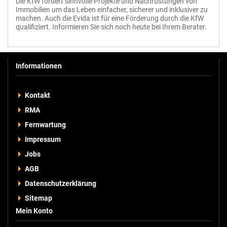
Die KfW fördert sinnvolle Projekte und Nachrüstungen von
Immobilien um das Leben einfacher, sicherer und inklusiver zu
machen. Auch die Evida ist für eine Förderung durch die KfW
qualifiziert. Informieren Sie sich noch heute bei Ihrem Berater.
Informationen
Kontakt
RMA
Fernwartung
Impressum
Jobs
AGB
Datenschutzerklärung
Sitemap
Mein Konto