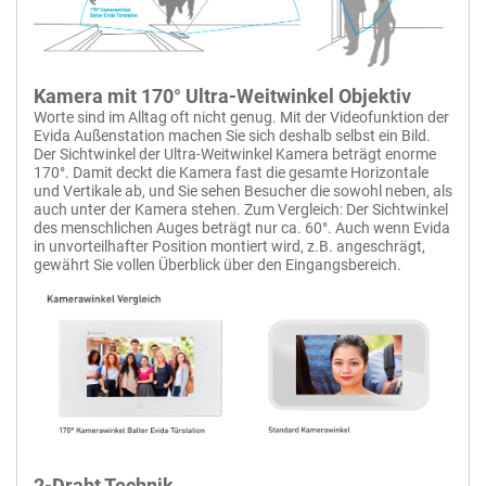
Kamera mit 170° Ultra-Weitwinkel Objektiv
Worte sind im Alltag oft nicht genug. Mit der Videofunktion der
JUNO 7 Bus White
Evida Außenstation machen Sie sich deshalb selbst ein Bild.
BALTER JUNO 7 " Videostation, Touchscreen Bildschirm, 2-Draht BUS
Der Sichtwinkel der Ultra-Weitwinkel Kamera beträgt enorme
Technologie, Plexiglas, Interkom, microSD-Slot, Weiß
170°. Damit deckt die Kamera fast die gesamte Horizontale
und Vertikale ab, und Sie sehen Besucher die sowohl neben, als
7" Touchscreen Bildschirm
auch unter der Kamera stehen. Zum Vergleich: Der Sichtwinkel
2-Draht BUS Technologie
Plexiglas-Frontplatte
des menschlichen Auges beträgt nur ca. 60°. Auch wenn Evida
Grafische Menüoberfläche
in unvorteilhafter Position montiert wird, z.B. angeschrägt,
Videokommunikation
gewährt Sie vollen Überblick über den Eingangsbereich.
Interkom, Türöffner
Klingelton je Türstation
Text-Messenger integriert
Kameraanbindung
Lichtsteuerung optional
Videoaufnahme
microSD-Slot bis 32GB
Magnet-Wandhalterung
20 - 28V DC (BUS-C6001)
+
Zum Vergleich hinzufügen
2-Draht Technik