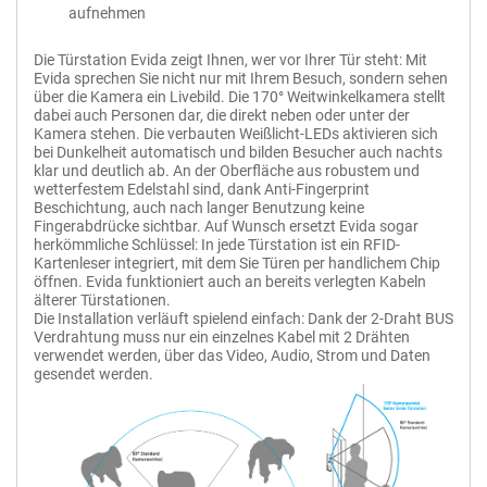
Material
Edelstahl
aufnehmen
Türöffner-Modul
Relaiskontakt Türschloss
Schutzklasse
IP54
Einstellbare Öffnungsdauer
Die Türstation Evida zeigt Ihnen, wer vor Ihrer Tür steht: Mit
Taster anschließbar
Betriebstemperatur
-30°C bis +60°C
2-Draht BUS Technologie
Evida sprechen Sie nicht nur mit Ihrem Besuch, sondern sehen
Stromverbrauch
Manipulationssicher
0,8W (Standby); 3W (Betrieb)
über die Kamera ein Livebild. Die 170° Weitwinkelkamera stellt
Türschloss-Stromversorg.
dabei auch Personen dar, die direkt neben oder unter der
Stromversorgung
24V DC
Hutschienenmontage
Kamera stehen. Die verbauten Weißlicht-LEDs aktivieren sich
Verpolungssicher
Abmessungen
120mm (B) x 220mm (H) x 40mm (T)
Abm.: 88x68x47mm
bei Dunkelheit automatisch und bilden Besucher auch nachts
klar und deutlich ab. An der Oberfläche aus robustem und
wetterfestem Edelstahl sind, dank Anti-Fingerprint
Beschichtung, auch nach langer Benutzung keine
Fingerabdrücke sichtbar. Auf Wunsch ersetzt Evida sogar
+
Zum Vergleich hinzufügen
herkömmliche Schlüssel: In jede Türstation ist ein RFID-
Kartenleser integriert, mit dem Sie Türen per handlichem Chip
öffnen. Evida funktioniert auch an bereits verlegten Kabeln
älterer Türstationen.
Die Installation verläuft spielend einfach: Dank der 2-Draht BUS
Verdrahtung muss nur ein einzelnes Kabel mit 2 Drähten
verwendet werden, über das Video, Audio, Strom und Daten
gesendet werden.