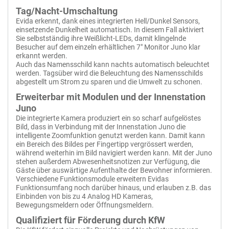
Anti-Fingerprint Beschichtung
Tag/Nacht-Umschaltung
Freisprechfunktion
Beleuchtetes Namensschild
Evida erkennt, dank eines integrierten Hell/Dunkel Sensors,
Schutzklasse IP44
einsetzende Dunkelheit automatisch. In diesem Fall aktiviert
Sie selbstständig ihre Weißlicht-LEDs, damit klingelnde
Besucher auf dem einzeln erhältlichen 7" Monitor Juno klar
+
Zum Vergleich hinzufügen
erkannt werden.
Auch das Namensschild kann nachts automatisch beleuchtet
werden. Tagsüber wird die Beleuchtung des Namensschilds
abgestellt um Strom zu sparen und die Umwelt zu schonen.
Erweiterbar mit Modulen und der Innenstation
Juno
Die integrierte Kamera produziert ein so scharf aufgelöstes
Bild, dass in Verbindung mit der Innenstation Juno die
intelligente Zoomfunktion genutzt werden kann. Damit kann
ein Bereich des Bildes per Fingertipp vergrössert werden,
während weiterhin im Bild navigiert werden kann. Mit der Juno
stehen außerdem Abwesenheitsnotizen zur Verfügung, die
Gäste über auswärtige Aufenthalte der Bewohner informieren.
Verschiedene Funktionsmodule erweitern Evidas
Funktionsumfang noch darüber hinaus, und erlauben z.B. das
Einbinden von bis zu 4 Analog HD Kameras,
Bewegungsmeldern oder Öffnungsmeldern.
Qualifiziert für Förderung durch KfW