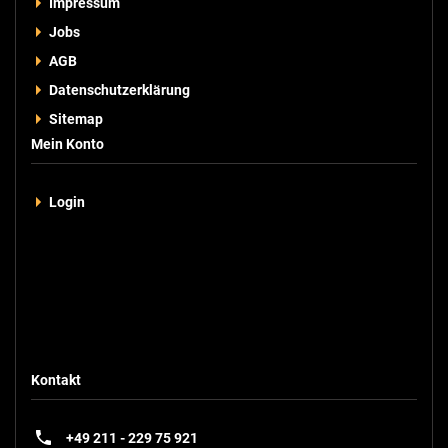
Impressum
Jobs
+
Zum Vergleich hinzufügen
AGB
Datenschutzerklärung
Sitemap
Mein Konto
Login
Kontakt
EVO-C4001
BALTER EVO Hauptstromverteiler, 2-Draht BUS Technologie,
Stromversorgung für EVO Monitore und Türstationen
+49 211 - 229 75 921
Hauptstromverteiler