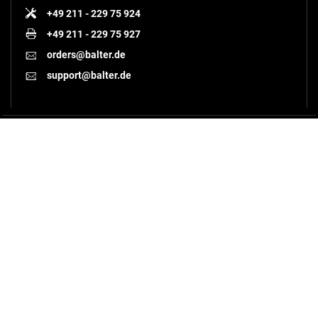
Stromversorgung für
+49 211 - 229 75 924
EVO Monitore, Türstationen
2-Draht BUS Technologie
+49 211 - 229 75 927
Hutschienenmontage
Verpolungssicher
orders@balter.de
Abm.: 140x98x59mm
Span.: 30V DC (1.2A)
support@balter.de
+
Zum Vergleich hinzufügen