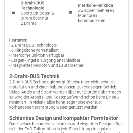
EVO-3FAM
Abmessungen
88 x 135 x 22 mm
2-Draht-BUS
BALTER EVO Silver Türstation für 3 Teilnehmer, 2-Draht BUS Technologie
Interkom-Funktion
Gewicht
Technologie
135g
(Video / Audio / Strom), 150° Weitwinkelkamera
Zwischen mehreren
Überträgt Daten &
Monitoren
Türstation für 3 Familien
Strom über nur
kommunizeren
Gebürst. Aluminiumplatte
2 Drähte
Farbvariante "Silver"
150° Weitwinkelobjektiv
Beleuchtetes Namensschild
2-Draht BUS Technologie
Features:
Hochauflösende Kamera
- 2-Draht BUS Technologie
Freisprechfunktion
- 6 Klingeltöne vorinstalliert
Unterputz-Montage
Schutzklasse IP44
- Intercom-Funktion verfügbar
- Etagenklingel & Türgong anschließbar
- Integriertes Mikrofon und Lautsprecher
2-Draht-BUS Technik
2-Draht-BUS Technologie sorgt für eine unerreicht schnelle
Installation und einen reibungslosen, zuverlässigen Betrieb.
+
Zum Vergleich hinzufügen
Video, Audio und Strom werden über nur 2 Drähte übertragen -
so wird der Arbeits- und Kostenaufwand schon beim Einbau
minimiert. In vielen Fällen kann sogar eine eventuell
vorhandene Verdrahtung weiter genutzt werden.
Schlankes Design und kompakter Formfaktor
Dank seines besonders schlanken und eleganten Designs fügt
sich der EVO-Talk nahtlos in jede Einrichtung ein egal ob