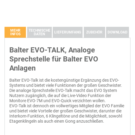
MEHR
TECHNISCHE
LIEFERUMFANG
ZUBEHÖR
DOWNLOAD
INFOS
DATEN
BESCHREIBUNG
DATEIGRÖßE
DOWNLOAD ST
BALTER EVO-TALK Audiostation mit Sensortasten, 2-Draht BUS,
Balter EVO-TALK, Analoge
Interkom intern, Sprachnachrichten, Türöffnen, Etagenklingel anschl.,
Kommunikation
Audio
Plexiglas, Weiß - EVO-TALK
EVO-TALK Bedienungsanleitung
2.02M
Download
Sprechstelle für Balter EVO
Touchscreen Technologie
Sensortasten
Wandhalterung
Balter EVO Produktpräsentation v1.0
2.23M
Download
Anlagen
Befestigungsart
Aufputz, Wandmontage
Material
Kunststoff, Hochwertige Plexiglasoberfläche
Klemmblock
Balter EVO-Talk ist die kostengünstige Ergänzung des EVO-
Verkabelung
2-Draht BUS
Systems und bietet viele Funktionen der großen Geschwister.
Pin Kabel
Farbe
Die analoge Sprechstelle EVO-Talk macht das EVO System
Weiß
Nutzern zugänglich, die auf die Live-Video Funktion der
Funktionen
Mit Besuchern sprechen, Interkom, Unterstützt Et
Monitore EVO-7M und EVO-Quick verzichten wollen.
Schrauben und Dübel
Interkom-Funktion
Ja
EVO-Talk ist dennoch ein vollwertiges Mitglied der EVO Familie
und bietet viele Vorteile der großen Geschwister, darunter die
Bildschirmmenü
Nein
Bedienungsanleitung
Interkom-Funktion, 6 Klingeltöne und die Möglichkeit, sowohl
Mobile-Apps
Nein
Etagenklingeln als auch einen Gong anzuschließen.
Stromversorgung
30V - 32V DC